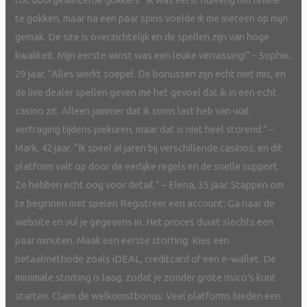
te gokken, maar na een paar spins voelde ik me meteen op mijn
gemak. De site is overzichtelijk en de spellen zijn van hoge
kwaliteit. Mijn eerste winst was een leuke verrassing!” – Sophie,
29 jaar. “Alles werkt soepel. De bonussen zijn echt niet mis, en
de live dealer spellen geven me het gevoel dat ik in een echt
casino zit. Alleen jammer dat ik soms last heb van wat
vertraging tijdens piekuren, maar dat is niet heel storend.” –
Mark, 42 jaar. “Ik speel al jaren bij verschillende casinos, en dit
platform valt op door de eerlijke regels en de snelle support.
Ze hebben echt oog voor detail.” – Elena, 35 jaar. Stappen om
te beginnen met spelen Registreer een account: Ga naar de
website en vul je gegevens in. Het proces duurt slechts een
paar minuten. Maak een eerste storting: Kies een
betaalmethode zoals iDEAL, creditcard of een e-wallet. De
minimale storting is laag, zodat je zonder grote risico’s kunt
starten. Claim de welkomstbonus: Veel platforms bieden een