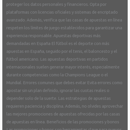
proteger los datos personales y financieros. Opta por
plataformas con licencias oficiales y sistemas de encriptado
avanzado. Además, verifica que las casas de apuestas en línea
respeten los límites de juego establecidos para garantizar una
experiencia responsable. Apuestas deportivas más
demandadas en España El fútbol es el deporte con más
apuestas en España, seguido por el tenis, el baloncesto y el
fútbol americano. Las apuestas deportivas en partidos
internacionales suelen generar mayor interés, especialmente
durante competencias como la Champions League o el
Mundial. Errores comunes que debes evitar Evita errores como
apostar sin un plan definido, ignorar las cuotas reales o
depender solo de la suerte. Las estrategias de apuestas
requieren paciencia y disciplina. Además, no olvides aprovechar
las mejores promociones de apuestas ofrecidas por las casas
de apuestas en línea. Beneficios de las promociones y bonos
Las promociones y bonos son herramientas clave para nuevos