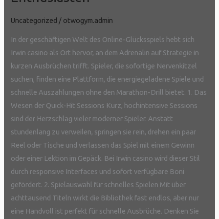
Gaming
für
Uncategorized
/
otwogym.admin
den
In der geschäftigen Welt des Online-Glücksspiels hebt sich
Quick‑Hit
Irwin casino als Ort hervor, an dem Adrenalin auf Strategie in
Enthusiasten
kurzen Ausbrüchen trifft. Spieler, die sofortige Nervenkitzel
suchen, finden eine Plattform, die energiegeladene Spiele und
schnelle Auszahlungen ohne den Marathon-Drill bietet. 1. Das
Wesen der Quick‑Hit Sessions Kurz, hochintensive Sessions
sind der Herzschlag vieler moderner Spieler. Anstatt
stundenlang zu verweilen, springen sie rein, drehen ein paar
Reel oder Tische und verlassen das Spiel mit einem Gewinn
oder einer Lektion im Gepäck. Bei Irwin casino wird dieser Stil
durch responsive Interfaces und sofort verfügbare Boni
gefördert. 2. Spielauswahl für schnelles Spielen Mit über
achttausend Titeln wirkt die Bibliothek fast endlos, aber nur
eine Handvoll ist perfekt für schnelle Ausbrüche. Denken Sie