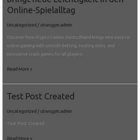
Deutschland
Online-Spielalltag
bringt
neue
Uncategorized
/
otwogym.admin
Leichtigkeit
Discover how Krypto Casino Deutschland brings new ease to
in
online gaming with smooth betting, exciting slots, and
den
innovative crash games for all players.
Online-
Spielalltag
Read More »
Test Post Created
Test
Post
Uncategorized
/
otwogym.admin
Created
Test Post Created
Read More »