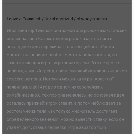
Leave a Comment
/
Uncategorized
/
otwogym.admin
Игра авиатор 1win: как она захватила рынок казахстанских
онлайн‑казино Казахстанский рынок азартных игр в
последние годы переживает настоящий рост.Среди
множества новинок особое место заняла простая, но
захватывающая игра – игра авиатор 1win.Это не просто
новинка, а явный тренд, привлекающий миллионы игроков
со всего региона. Истоки и механика Игра “Авиатор”
появилась в 2014 году в одном из европейских
онлайн‑казино.С тех пор она менялась, но основная идея
осталась прежней: игрок ставит, а потом наблюдает за
ростом множителя.Как только множитель достигает
определённого значения, можно вывести ставку; если он
упадёт до 1, ставка теряется. Игра авиатор 1win