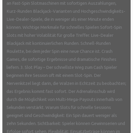
an Fast-Spin Slotmaschinen mit sofortigen Auszahlungen,
Kurz‑Runden Blackjack-Varianten und Hochgeschwindigkeits-
Live-Dealer-Spiele, die in weniger als einer Minute enden
können. Wichtige Merkmale für schnelles Spielen Sofort-Spin
Slots mit hoher Volatilität für große Treffer. Live-Dealer
Blackjack mit kontinuierlichen Runden. Schnell‑Runden
Roulette, bei dem jeder Spin eine neue Chance ist. Crash
Games, die sofortige Ergebnisse und dramatische Finishes
liefern. 3. Slot Play – Der schnellste Weg zum Cash Spieler
beginnen ihre Session oft mit einem Slot‑Spin. Der
Nervenkitzel liegt darin, die Walzen in Echtzeit zu beobachten;
das Ergebnis kommt fast sofort. Der Adrenalinschub wird
durch die Möglichkeit von Multi‑Mega‑Payouts innerhalb von
Sekunden verstärkt. Warum Slots für schnelle Sessions
geeignet sind Geschwindigkeit: Ein Spin dauert weniger als
zehn Sekunden. Sichtbarkeit: Spieler können Gewinnserien und
Erfolge sofort sehen. Flexibilität: Einsatzbeträge können im