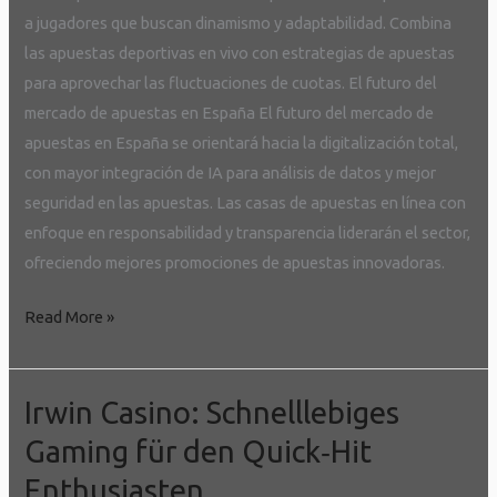
a jugadores que buscan dinamismo y adaptabilidad. Combina
las apuestas deportivas en vivo con estrategias de apuestas
para aprovechar las fluctuaciones de cuotas. El futuro del
mercado de apuestas en España El futuro del mercado de
apuestas en España se orientará hacia la digitalización total,
con mayor integración de IA para análisis de datos y mejor
seguridad en las apuestas. Las casas de apuestas en línea con
enfoque en responsabilidad y transparencia liderarán el sector,
ofreciendo mejores promociones de apuestas innovadoras.
Read More »
Irwin Casino: Schnelllebiges
Irwin
Casino:
Gaming für den Quick‑Hit
Schnelllebiges
Enthusiasten