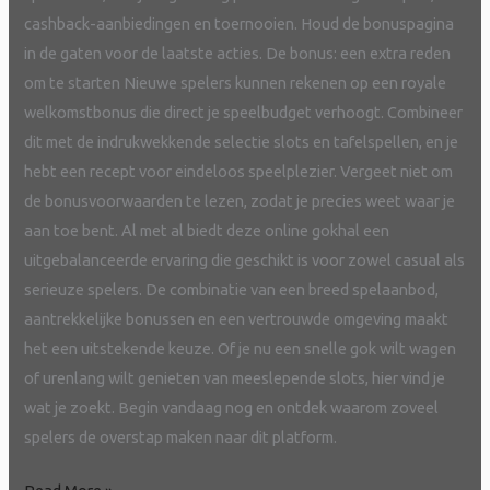
cashback-aanbiedingen en toernooien. Houd de bonuspagina
in de gaten voor de laatste acties. De bonus: een extra reden
om te starten Nieuwe spelers kunnen rekenen op een royale
welkomstbonus die direct je speelbudget verhoogt. Combineer
dit met de indrukwekkende selectie slots en tafelspellen, en je
hebt een recept voor eindeloos speelplezier. Vergeet niet om
de bonusvoorwaarden te lezen, zodat je precies weet waar je
aan toe bent. Al met al biedt deze online gokhal een
uitgebalanceerde ervaring die geschikt is voor zowel casual als
serieuze spelers. De combinatie van een breed spelaanbod,
aantrekkelijke bonussen en een vertrouwde omgeving maakt
het een uitstekende keuze. Of je nu een snelle gok wilt wagen
of urenlang wilt genieten van meeslepende slots, hier vind je
wat je zoekt. Begin vandaag nog en ontdek waarom zoveel
spelers de overstap maken naar dit platform.