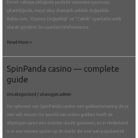
forvet sahaya çıktığında ya da bir savunma oyuncusu
çıkarıldığında, maçın akışı dramatik şekilde değişebilir.
Bahis.com, “Oyuncu Değişikliği” ve “Taktik” uyarılarını anlık
olarak gönderir; bu uyarıları telefonunuza
Read More »
SpinPanda casino — complete
SpinPanda
casino
guide
—
complete
Uncategorized
/
otwogym.admin
guide
De opkomst van SpinPanda casino: een gokkastervaring die je
niet wilt missen De wereld van online gokken heeft de
afgelopen jaren een enorme vlucht genomen, en in Nederland
is er een nieuwe speler op de markt die snel aan populariteit