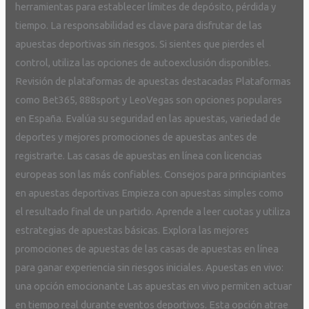
herramientas para establecer límites de depósito, pérdida y
tiempo. La responsabilidad es clave para disfrutar de las
apuestas deportivas sin riesgos. Si sientes que pierdes el
control, utiliza las opciones de autoexclusión disponibles.
Revisión de plataformas de apuestas destacadas Plataformas
como Bet365, 888sport y LeoVegas son opciones populares
en España. Evalúa su seguridad en las apuestas, variedad de
deportes y mejores promociones de apuestas antes de
registrarte. Las casas de apuestas en línea con licencias
europeas son las más confiables. Consejos para principiantes
en apuestas deportivas Empieza con apuestas simples como
el resultado final de un partido. Aprende a leer cuotas y utiliza
estrategias de apuestas básicas. Explora las mejores
promociones de apuestas de las casas de apuestas en línea
para ganar experiencia sin riesgos iniciales. Apuestas en vivo:
una opción emocionante Las apuestas en vivo permiten actuar
en tiempo real durante eventos deportivos. Esta opción atrae