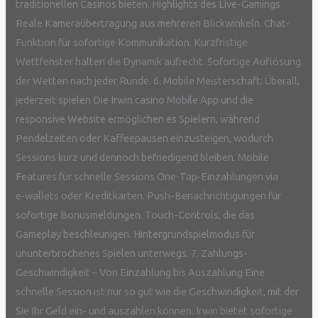
traditionellen Casinos bieten. Highlights des Live-Gamings
Reale Kameraübertragung aus mehreren Blickwinkeln. Chat-
Funktion für sofortige Kommunikation. Kurzfristige
Wettfenster halten die Dynamik aufrecht. Sofortige Auflösung
der Wetten nach jeder Runde. 6. Mobile Meisterschaft: Überall,
jederzeit spielen Die Irwin casino Mobile App und die
responsive Website ermöglichen es Spielern, während
Pendelzeiten oder Kaffeepausen einzusteigen, wodurch
Sessions kurz und dennoch befriedigend bleiben. Mobile
Features für schnelle Sessions One‑Tap‑Einzahlungen via
e‑wallets oder Kreditkarten. Push-Benachrichtigungen für
sofortige Bonusmeldungen. Touch-Controls, die das
Gameplay beschleunigen. Hintergrundspielmodus für
ununterbrochenes Spielen unterwegs. 7. Zahlungs-
Geschwindigkeit – Von Einzahlung bis Auszahlung Eine
schnelle Session ist nur so gut wie die Geschwindigkeit, mit der
Sie Ihr Geld ein- und auszahlen können. Irwin bietet sofortige