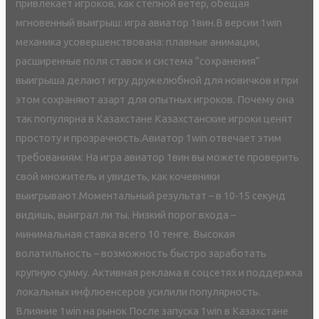
привлекает игроков, как степной ветер, обещая
мгновенный выигрыш: игра авиатор 1вин.В версии 1win
механика усовершенствована: плавные анимации,
расширенные поля ставок и система “сохранения”
выигрыша делают игру дружелюбной для новичков и при
этом сохраняют азарт для опытных игроков. Почему она
так популярна в Казахстане Казахстанские игроки ценят
простоту и прозрачность.Авиатор 1win отвечает этим
требованиям: На игра авиатор 1вин вы можете проверить
свой множитель и увидеть, как кочевники
выигрывают.Моментальный результат – в 10‑15 секунд
видишь, выиграл ли ты. Низкий порог входа –
минимальная ставка всего 10 тенге. Высокая
волатильность – возможность быстро заработать
крупную сумму. Активная реклама в соцсетях и поддержка
локальных инфлюенсеров усилили популярность.
Влияние 1win на рынок После запуска 1win в Казахстане