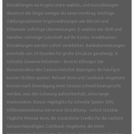
Einzahlungen via Krypto und e‑wallets, und Auszahlungen
dauern in der Regel weniger als einen Werktag. Wichtige
Zahlungsoptionen Kryptowährungen wie Bitcoin und
Ethereum: sofortige Überweisungen. E‑wallets wie Skrill und
Neteller: sofortige Gutschrift auf Ihr Konto. Kreditkarten:
Einzahlungen werden sofort verarbeitet. Banküberweisungen:
innerhalb von 24 Stunden für große Einsätze genehmigt. 8.
Schnelle Gewinne belohnen – Boni im Eiltempo Die
Bonusstruktur des Casinos belohnt diejenigen, die häufig in
kurzen Stößen spielen. Reload-Boni und Cashback-Angebote
können nach Beendigung einer Session schnell beansprucht
werden, was den Schwung aufrechterhält, ohne lange
Wartezeiten. Bonus-Highlights für schnelle Spieler 50%
Willkommensbonus bei erster Einzahlung – sofort nutzbar.
Tägliche Reload-Boni, die zusätzliche Credits für die nächste
Session hinzufügen. Cashback-Angebote, die einen