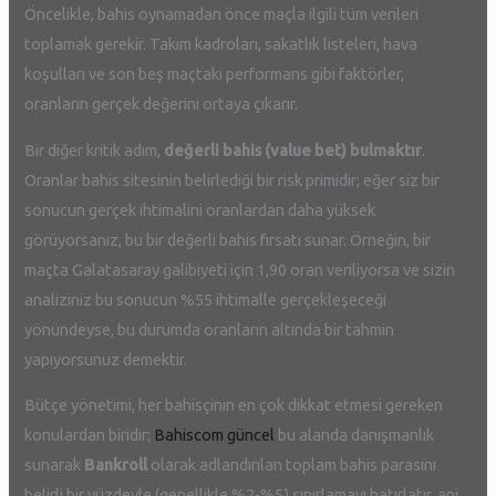
Öncelikle, bahis oynamadan önce maçla ilgili tüm verileri
toplamak gerekir. Takım kadroları, sakatlık listeleri, hava
koşulları ve son beş maçtaki performans gibi faktörler,
oranların gerçek değerini ortaya çıkarır.
Bir diğer kritik adım,
değerli bahis (value bet) bulmaktır
.
Oranlar bahis sitesinin belirlediği bir risk primidir; eğer siz bir
sonucun gerçek ihtimalini oranlardan daha yüksek
görüyorsanız, bu bir değerli bahis fırsatı sunar. Örneğin, bir
maçta Galatasaray galibiyeti için 1,90 oran veriliyorsa ve sizin
analiziniz bu sonucun %55 ihtimalle gerçekleşeceği
yönündeyse, bu durumda oranların altında bir tahmin
yapıyorsunuz demektir.
Bütçe yönetimi, her bahisçinin en çok dikkat etmesi gereken
konulardan biridir;
Bahiscom güncel
bu alanda danışmanlık
sunarak
Bankroll
olarak adlandırılan toplam bahis parasını
belirli bir yüzdeyle (genellikle %2‑%5) sınırlamayı hatırlatır, ani