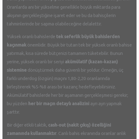
Oranlarda ani bir yükselme genellikle büyük miktarda para
akışının gerçekleştiğine işaret eder ve bu da bahisçilerin
tahminlerinde bir sapma olabileceğine delalettir.
Yüksek oranlı bahislerde
tek seferlik büyük bahislerden
kaçınmak
önemlidir. Büyük bir tutarı tek bir yüksek oranlı bahise
yatırmak, kısa sürede bütçenizi tamamen tüketebilir. Bunun
yerine, yüksek oranlı bir seriyi
akümülatif (kazan-kazan)
sistemine
dönüştürmek daha güvenli bir yoldur. Örneğin, üç
farklı underdog (özgün) maçını 1,80‑2,20 oranlarında
birleştirerek %5‑%8 arası bir kazanç hedefleyebilirsiniz.
Akümülatif bahislerde her bir aşamanın gerçekleşmesi gerekir;
bu yüzden
her bir maçın detaylı analizini
ayrı ayrı yapmak
şarttır.
Bir diğer etkili taktik,
cash‑out (nakit çıkış) özelliğini
zamanında kullanmaktır
. Canlı bahis ekranında oranlar anlık