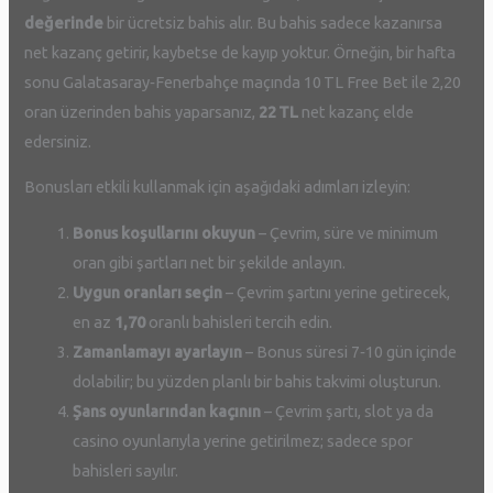
değerinde
bir ücretsiz bahis alır. Bu bahis sadece kazanırsa
net kazanç getirir, kaybetse de kayıp yoktur. Örneğin, bir hafta
sonu Galatasaray‑Fenerbahçe maçında 10 TL Free Bet ile 2,20
oran üzerinden bahis yaparsanız,
22 TL
net kazanç elde
edersiniz.
Bonusları etkili kullanmak için aşağıdaki adımları izleyin:
Bonus koşullarını okuyun
– Çevrim, süre ve minimum
oran gibi şartları net bir şekilde anlayın.
Uygun oranları seçin
– Çevrim şartını yerine getirecek,
en az
1,70
oranlı bahisleri tercih edin.
Zamanlamayı ayarlayın
– Bonus süresi 7‑10 gün içinde
dolabilir; bu yüzden planlı bir bahis takvimi oluşturun.
Şans oyunlarından kaçının
– Çevrim şartı, slot ya da
casino oyunlarıyla yerine getirilmez; sadece spor
bahisleri sayılır.