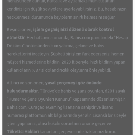
menüsünden günlük, haftalık ve aylık maksimum tutarları
kendiniz için düşük seviyelere ayarlayabilirsiniz. Bu, hesabınızın
hacklenmesi durumunda kayıpların sınırlı kalmasını sağlar.
Beşinci öneri,
işlem geçmişinizi düzenli olarak kontrol
etmektir
. Her haftanın sonunda, Bahis.com panelindeki “Hesap
Dökümü” bölümünden tüm yatırma, çekme ve bahis
hareketlerini inceleyin. Şüpheli bir işlem fark ederseniz, hemen
müşteri hizmetlerine bildirin. 2023 itibarıyla, hızlı bildirim yapan
kullanıcıların %87’si dolandırıcılık olaylarını önleyebildi.
Altıncı ve son öneri,
yasal çerçeveyi göz önünde
bulundurmaktır
. Türkiye’de bahis ve şans oyunları, 6201 sayılı
“Kumar ve Şans Oyunları Kanunu” kapsamında düzenlenmiştir.
Bahis.com, Curaçao eGaming lisansına sahiptir ve lisans
numarası platformun alt bilgi barında yer alır. Lisanslı bir siteyle
işlem yapmanız, olası hukuki sorunların önüne geçer ve
Tüketici Hakları
kanunları çerçevesinde haklarınızı korur.