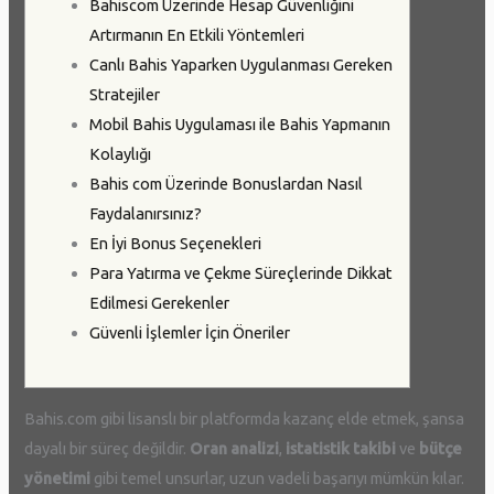
Bahiscom Üzerinde Hesap Güvenliğini
Artırmanın En Etkili Yöntemleri
Canlı Bahis Yaparken Uygulanması Gereken
Stratejiler
Mobil Bahis Uygulaması ile Bahis Yapmanın
Kolaylığı
Bahis com Üzerinde Bonuslardan Nasıl
Faydalanırsınız?
En İyi Bonus Seçenekleri
Para Yatırma ve Çekme Süreçlerinde Dikkat
Edilmesi Gerekenler
Güvenli İşlemler İçin Öneriler
Bahis.com gibi lisanslı bir platformda kazanç elde etmek, şansa
dayalı bir süreç değildir.
Oran analizi
,
istatistik takibi
ve
bütçe
yönetimi
gibi temel unsurlar, uzun vadeli başarıyı mümkün kılar.