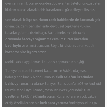
uyarılarını anlık olarak gönderir; bu uyarıları telefonunuza gelen
bildirim olarak alarak bahis kararlarınızı güncelleyebilirsiniz.
Son olarak,
bütçe sınırlarını canlı bahislerde de korumak
çok
önemlidir. Canlı bahisler, anlık duygusal tepkilerle yüksek
tutarlar yatırma riskini taşır. Bu nedenle,
her bir canlı
oturumda harcayacağınız maksimum tutarı önceden
belirleyin
ve o limiti aşmayın. Böyle bir disiplin, uzun vadeli
kazanma olasılığınızı artırır.
Mobil Bahis Uygulaması ile Bahis Yapmanın Kolaylığı
Türkiye’de mobil internet kullanımının %89’a ulaşması,
bahisçilerin büyük bir bölümünün
akıllı telefon üzerinden
bahis oynamasına
olanak tanıyor. Bahis.com’un iOS ve Android
uyumlu mobil uygulaması, masaüstü versiyonundaki tüm
özellikleri
tek bir ekranda
sunar. Kullanıcıların en çok takdir
ettiği özelliklerden biri
hızlı para yatırma
fonksiyonudur; QR