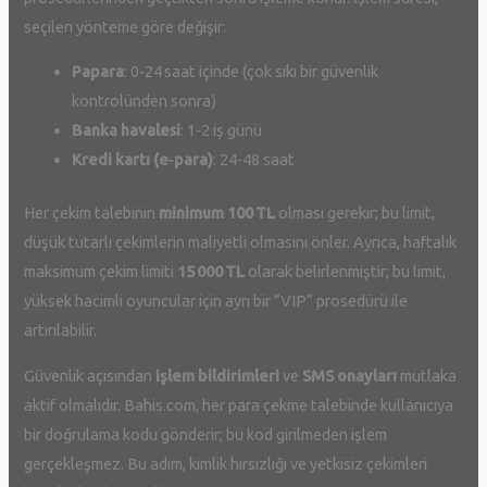
seçilen yönteme göre değişir:
Papara
: 0‑24 saat içinde (çok sıkı bir güvenlik
kontrolünden sonra)
Banka havalesi
: 1‑2 iş günü
Kredi kartı (e‑para)
: 24‑48 saat
Her çekim talebinin
minimum 100 TL
olması gerekir; bu limit,
düşük tutarlı çekimlerin maliyetli olmasını önler. Ayrıca, haftalık
maksimum çekim limiti
15 000 TL
olarak belirlenmiştir; bu limit,
yüksek hacimli oyuncular için ayrı bir “VIP” prosedürü ile
artırılabilir.
Güvenlik açısından
işlem bildirimleri
ve
SMS onayları
mutlaka
aktif olmalıdır. Bahis.com, her para çekme talebinde kullanıcıya
bir doğrulama kodu gönderir; bu kod girilmeden işlem
gerçekleşmez. Bu adım, kimlik hırsızlığı ve yetkisiz çekimleri