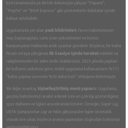
kod taramasıyla ya da tek dokunuşla çalışan “Papara”,
“PayFix” ve “BKM Express” gibi yöntemlerle dakikalar içinde
bakiye artırılabilir.
Uygulamada yer alan
push bildirimleri
, favori takımlarınızın
maç başlangıçları, canlı oran yükselmeleri ve bonus
kampanyaları hakkında anlık uyarılar gönderir. Böylece, bir bahis
fırsatı ortaya çıktığında
ilk 5 saniye içinde hareket
edebilir ve
rakiplerinizden bir adım önde olabilirsiniz. 2023 yılında yapılan
bir kullanıcı anketine göre, mobil uygulama kullananların %71’i
“bahis yapma sürecinin %30 daha hızlı” olduğunu belirtmiştir.
Bir diğer avantaj,
kişiselleştirilmiş menü yapısı
dır. Uygulama,
geçmiş bahislerinizi analiz ederek size en çok ilgi gösterdiğiniz
spor dallarını ve ligleri ana ekranda listeler. Örneğin, Süper Lig,
UEFA Şampiyonlar Ligi ve NBA gibi popüler ligler otomatik
olarak öne çıkar, böylece arama yapmadan doğrudan bahisinizi
yerleştirebilirsiniz.