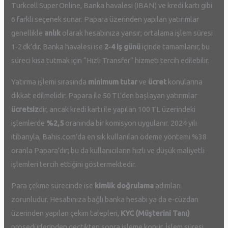
Turkcell Super Online, Banka havalesi (IBAN) ve kredi kartı gibi
6 farklı seçenek sunar. Papara üzerinden yapılan yatırımlar
genellikle
anlık
olarak hesabınıza yansır; ortalama işlem süresi
1‑2 dk’dir. Banka havalesi ise
2‑4 iş günü
içinde tamamlanır, bu
süreci kısa tutmak için “Hızlı Transfer” hizmeti tercih edilebilir.
Yatırma işlemi sırasında
minimum tutar
ve
ücret
konularına
dikkat edilmelidir. Papara ile 50 TL’den başlayan yatırımlar
ücretsiz
dir, ancak kredi kartı ile yapılan 100 TL üzerindeki
işlemlerde
%2,5
oranında bir komisyon uygulanır. 2024 yılı
itibarıyla, Bahis.com’da en sık kullanılan ödeme yöntemi %38
oranla Papara’dır; bu da kullanıcıların hızlı ve düşük maliyetli
işlemleri tercih ettiğini göstermektedir.
Para çekme sürecinde ise
kimlik doğrulama
adımları
zorunludur. Hesabınıza bağlı banka hesabı ya da e‑cüzdan
üzerinden yapılan çekim talepleri,
KYC (Müşterini Tanı)
prosedürlerinden geçtikten sonra işleme konur. İşlem süresi,