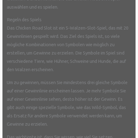
auswählen und es spielen.
Regeln des Spiels
Das Chicken Road Slot ist ein 5-Walzen-Slot-Spiel, das mit 20
Gewinnlinien gespielt wird. Das Ziel des Spiels ist, so viele
mögliche Kombinationen von Symbolen wie möglich zu
erstellen, um Gewinne zu erzielen. Die Symbole im Spiel sind
verschiedene Tiere, wie Hühner, Schweine und Hunde, die auf
den Walzen erscheinen.
Um zu gewinnen, müssen Sie mindestens drei gleiche Symbole
auf einer Gewinnlinie erscheinen lassen. Je mehr Symbole Sie
auf einer Gewinnlinie sehen, desto höher ist der Gewinn. Es
gibt auch einige spezielle Symbole, wie das Wild-Symbol, das
als Ersatz für andere Symbole verwendet werden kann, um
Gewinne zu erzielen.
Das wichtigste ist, dass Sie wissen, wie viel Sie setzen