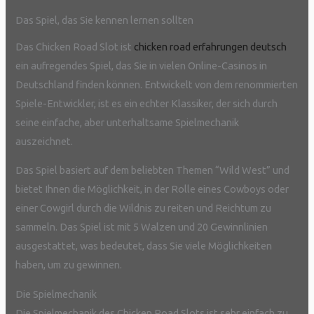
Das Spiel, das Sie kennen lernen sollten
Das Chicken Road Slot ist
chicken road erfahrungen deutsch
ein aufregendes Spiel, das Sie in vielen Online-Casinos in
Deutschland finden können. Entwickelt von dem renommierten
Spiele-Entwickler, ist es ein echter Klassiker, der sich durch
seine einfache, aber unterhaltsame Spielmechanik
auszeichnet.
Das Spiel basiert auf dem beliebten Themen “Wild West” und
bietet Ihnen die Möglichkeit, in der Rolle eines Cowboys oder
einer Cowgirl durch die Wildnis zu reiten und Reichtum zu
sammeln. Das Spiel ist mit 5 Walzen und 20 Gewinnlinien
ausgestattet, was bedeutet, dass Sie viele Möglichkeiten
haben, um zu gewinnen.
Die Spielmechanik
Die Spielmechanik des Chicken Road Slots ist sehr einfach zu