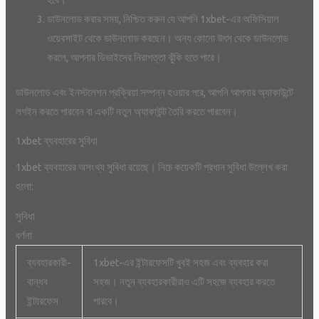
ডাউনলোড করার সময়, নিশ্চিত করুন যে আপনি 1xbet-এর অফিসিয়াল
ওয়েবসাইট থেকে ডাউনলোড করছেন। অন্য কোনো উৎস থেকে ডাউনলোড
করলে, আপনার ডিভাইসের নিরাপত্তা ঝুঁকি হতে পারে।
ডাউনলোড এবং ইনস্টলেশন প্রক্রিয়া সম্পন্ন হওয়ার পরে, আপনি আপনার অ্যাকাউন্টে
লগইন করতে পারবেন বা একটি নতুন অ্যাকাউন্ট তৈরি করতে পারবেন।
1xbet ব্যবহারের সুবিধা
1xbet ব্যবহারের অসংখ্য সুবিধা রয়েছে। নিচে কয়েকটি প্রধান সুবিধা উল্লেখ করা
হলো:
সুবিধা
বর্ণনা
ব্যবহারকারী-
1xbet-এর ইন্টারফেসটি খুবই সহজ এবং ব্যবহার করা
বান্ধব
সহজ। নতুন ব্যবহারকারীরাও এটি সহজে ব্যবহার করতে
ইন্টারফেস
পারবে।