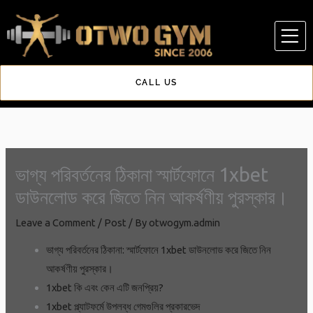
Skip
to
content
CALL US
ভাগ্য পরিবর্তনের ঠিকানা স্মার্টফোনে 1xbet
ডাউনলোড করে জিতে নিন আকর্ষণীয় পুরস্কার।
Leave a Comment
/
Post
/ By
otwogym.admin
ভাগ্য পরিবর্তনের ঠিকানা: স্মার্টফোনে 1xbet ডাউনলোড করে জিতে নিন
আকর্ষণীয় পুরস্কার।
1xbet কি এবং কেন এটি জনপ্রিয়?
1xbet প্ল্যাটফর্মে উপলব্ধ গেমগুলির প্রকারভেদ