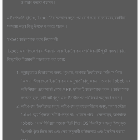
উপভোগ করতে পারবেন।
এই গেমগুলি ছাড়াও, 1xbet নিয়মিতভাবে নতুন গেম যোগ করে, যাতে ব্যবহারকারীরা
সবসময় নতুন কিছু উপভোগ করতে পারেন।
1xbet ডাউনলোড করার নিয়মাবলী
1xbet অ্যাপ্লিকেশন ডাউনলোড এবং ইনস্টল করার প্রক্রিয়াটি খুবই সহজ। নিচে
বিস্তারিত নিয়মাবলী আলোচনা করা হলো:
অ্যান্ড্রয়েড ডিভাইসের জন্য: প্রথমে, আপনার ডিভাইসের সেটিংসে গিয়ে
“অজানা উৎস থেকে ইনস্টল করার অনুমতি” চালু করুন। তারপর, 1xbet-এর
অফিসিয়াল ওয়েবসাইট থেকে APK ফাইলটি ডাউনলোড করুন। ডাউনলোড
সম্পন্ন হলে, ফাইলটি খুলুন এবং ইনস্টলেশন প্রক্রিয়া অনুসরণ করুন।
আইওএস ডিভাইসের জন্য: আইওএস ব্যবহারকারীদের জন্য, অ্যাপ স্টোরে
1xbet অ্যাপ্লিকেশনটি উপলব্ধ নাও থাকতে পারে। সেক্ষেত্রে, আপনাকে
1xbet-এর অফিসিয়াল ওয়েবসাইটে গিয়ে iOS ডিভাইসের জন্য উপযুক্ত
লিঙ্কটি খুঁজে নিতে হবে এবং সেই অনুযায়ী ডাউনলোড এবং ইনস্টল করতে
হবে।