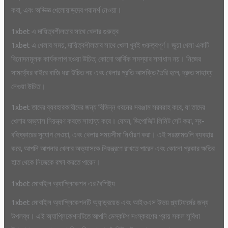
করা, এবং অভিজ্ঞ খেলোয়াড়দের পরামর্শ নেওয়া।
1xbet এ দায়িত্বশীলতার সাথে খেলার গুরুত্ব
1xbet এ খেলার সময়, দায়িত্বশীলতার সাথে খেলা খুবই গুরুত্বপূর্ণ। জুয়া খেলা একটি
বিনোদনমূলক কার্যকলাপ হওয়া উচিত, কোনো আর্থিক সমস্যার সমাধান নয়। নিজের
সামর্থ্যের বাইরে বাজি ধরা উচিত নয় এবং খেলার প্রতি আসক্তি তৈরি হলে, দ্রুত সাহায্য
নেওয়া উচিত।
1xbet তাদের ব্যবহারকারীদের জন্য বিভিন্ন ধরনের সরঞ্জাম সরবরাহ করে, যা তাদের
খেলার অভ্যাস নিয়ন্ত্রণ করতে সাহায্য করে। যেমন, ডিপোজিট লিমিট সেট করা, স্ব-
বহিষ্কারের সুযোগ নেওয়া, এবং খেলার সময়সীমা নির্ধারণ করা। এই সরঞ্জামগুলি ব্যবহার
করে, আপনি আপনার খেলার অভ্যাসকে নিয়ন্ত্রণে রাখতে পারেন এবং কোনো প্রকার ক্ষতির
হাত থেকে নিজেকে রক্ষা করতে পারেন।
1xbet মোবাইল অ্যাপ্লিকেশন এর বৈশিষ্ট্য
1xbet মোবাইল অ্যাপ্লিকেশনটি অ্যান্ড্রয়েড এবং আইওএস উভয় প্ল্যাটফর্মের জন্য
উপলব্ধ। এই অ্যাপ্লিকেশনটিতে আপনি ডেস্কটপ সংস্করণের প্রায় সকল সুবিধা