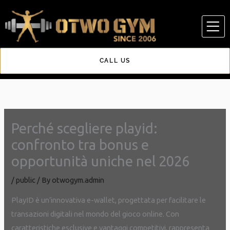
Skip
to
content
CALL US
Perché scegliere playid:
confronto tra bonus e
opportunità uniche nel 2026
/
public
/ By
otwogym.admin
PlayID è un’innovativa e-wallet, progettata per facilitare le
transazioni digitali nel mondo del gioco online. Con
caratteristiche esclusive e vantaggi competitivi, rappresenta