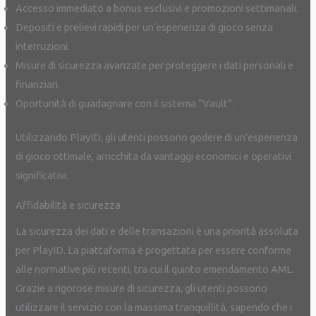
Accesso immediato a bonus esclusivi e promozioni settimanali.
Depositi e prelievi rapidi per un’esperienza di gioco senza
interruzioni.
Misure di sicurezza avanzate per proteggere i dati personali e
finanziari.
Oportunità di guadagnare con il sistema “Vault”.
Utilizzando PlayID, gli utenti possono godere di un’esperienza
di gioco ottimale, arricchita da vantaggi economici e operativi
significativi.
Affidabilità e sicurezza
La sicurezza dei dati e delle transazioni è una priorità assoluta
per PlayID. La piattaforma è progettata per essere conforme
alle normative più recenti, tra cui il quinto emendamento AML.
Grazie a rigorose misure di sicurezza, gli utenti possono
utilizzare il servizio con la massima tranquillità, sapendo che i