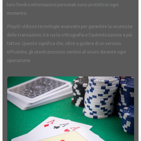
loro fondi e informazioni personali sono protetti in ogni
momento.
PlayID utilizza tecnologie avanzate per garantire la sicurezza
delle transazioni, tra cui la crittografia e l’autenticazione a più
fattori. Questo significa che, oltre a godere di un servizio
efficiente, gli utenti possono sentirsi al sicuro durante ogni
operazione.