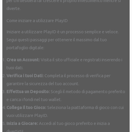
per chi desidera far crescere il proprio investimento mentre si
diverte.
Come iniziare a utilizzare PlayID
Iniziare a utilizzare PlayID è un processo semplice e veloce.
Segui questi passaggi per ottenere il massimo dal tuo
portafoglio digitale:
Crea un Account:
Visita il sito ufficiale e registrati inserendo i
tuoi dati.
Verifica i tuoi Dati:
Completa il processo di verifica per
garantire la sicurezza del tuo account.
Effettua un Deposito:
Scegli il metodo di pagamento preferito
e carica i fondi nel tuo wallet.
Collega il tuo Gioco:
Seleziona la piattaforma di gioco con cui
vuoi utilizzare PlayID.
Inizia a Giocare:
Accedi al tuo gioco preferito e inizia a
divertirti!