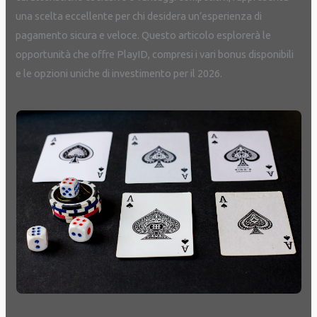
una scelta eccellente per chi desidera un’esperienza di
pagamento sicura e veloce. Questo articolo esplorerà le
opportunità che offre PlayID, compresi i vari bonus disponibili
e le opzioni uniche di investimento per il 2026.