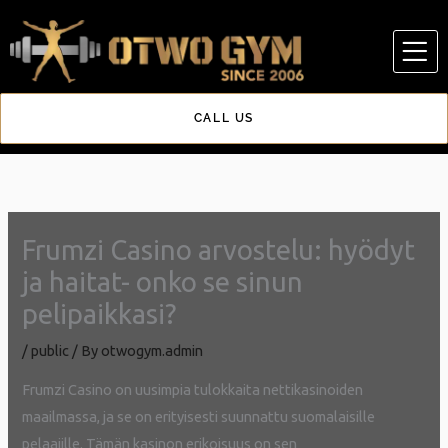
Skip
to
content
CALL US
Frumzi Casino arvostelu: hyödyt
ja haitat- onko se sinun
pelipaikkasi?
/
public
/ By
otwogym.admin
Frumzi Casino on uusimpia tulokkaita nettikasinoiden
maailmassa, ja se on erityisesti suunnattu suomalaisille
pelaajille. Tämän kasinon erikoisuus on sen